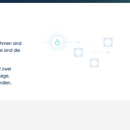
ehmen sind
e sind die
 zwei
räge,
ollen.