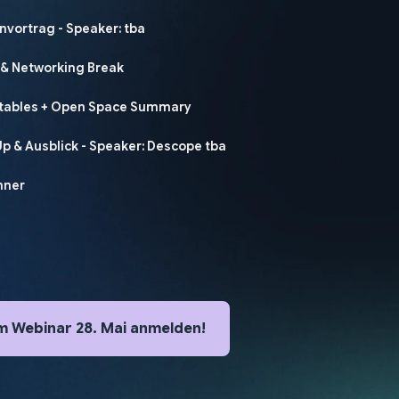
envortrag - Speaker: tba
e & Networking Break
ndtables + Open Space Summary
-Up & Ausblick - Speaker: Descope tba
inner
m Webinar 28. Mai anmelden!